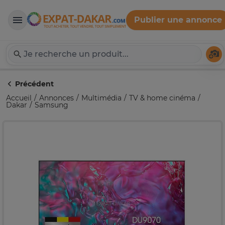
Publier une annonce
Expat-Dakar
Té
Précédent
Accueil
Annonces
Multimédia
TV & home cinéma
Dakar
Samsung