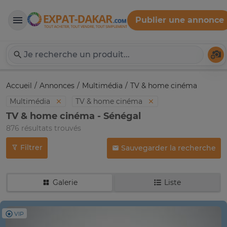
Publier une annonce
Expat-Dakar
Té
Accueil
Annonces
Multimédia
TV & home cinéma
Multimédia
TV & home cinéma
TV & home cinéma - Sénégal
876 résultats trouvés
Filtrer
Sauvegarder la recherche
Galerie
Liste
VIP