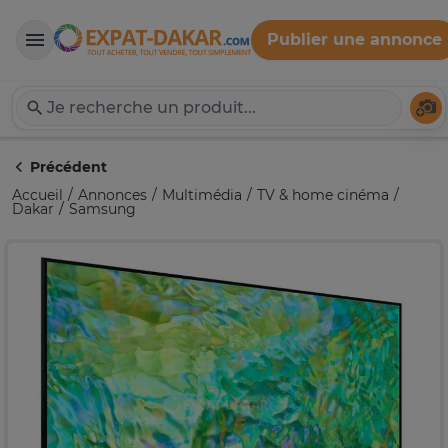
Publier une annonce
Expat-Dakar
Té
Précédent
Accueil
Annonces
Multimédia
TV & home cinéma
Dakar
Samsung