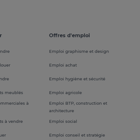
r
Offres d'emploi
endre
Emploi graphisme et design
louer
Emploi achat
endre
Emploi hygiène et sécurité
ts meublés
Emploi agricole
ommerciales à
Emploi BTP, construction et
architecture
s à vendre
Emploi social
uer
Emploi conseil et stratégie