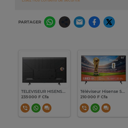
PARTAGER
TELEVISEUR 32POUCES HISENSE LED SMART VIDAA A4 32A4GS/32A4K
TELEVISEUR HISENSE 50 LED SMART VIDA UHD 50A6N
Téléviseur Hisense 50" LED SMART VIDA
235 000 F Cfa
210 000 F Cfa