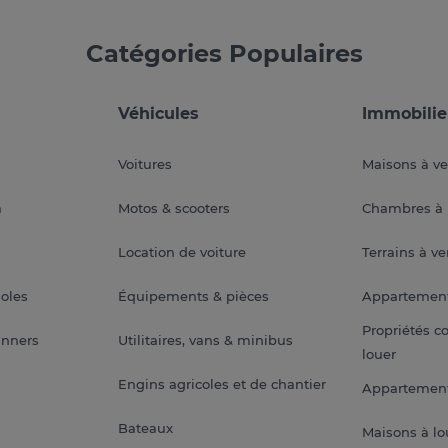
Catégories Populaires
Véhicules
Immobilie
Voitures
Maisons à v
a
Motos & scooters
Chambres à 
Location de voiture
Terrains à v
soles
Équipements & pièces
Appartemen
Propriétés c
anners
Utilitaires, vans & minibus
louer
Engins agricoles et de chantier
Appartement
Bateaux
Maisons à lo