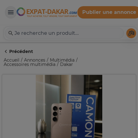
Publier une annonce
Expat-Dakar
Té
Précédent
Accueil
Annonces
Multimédia
Accessoires multimédia
Dakar