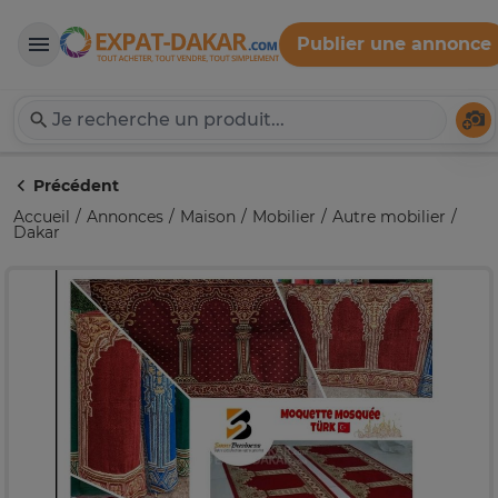
Publier une annonce
Expat-Dakar
Té
Précédent
Accueil
Annonces
Maison
Mobilier
Autre mobilier
Dakar