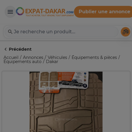
Publier une annonce
Expat-Dakar
Té
Précédent
Accueil
Annonces
Véhicules
Équipements & pièces
Équipements auto
Dakar