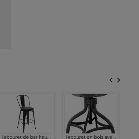
Tabouret de bar haut siège en bois
Tabouret en bois avec hauteur ajustable (50-64cm)