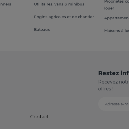
Propriétés c
anners
Utilitaires, vans & minibus
louer
Engins agricoles et de chantier
Appartement
Bateaux
Maisons à lo
Restez in
Recevez notr
offres !
Adresse e-ma
Contact