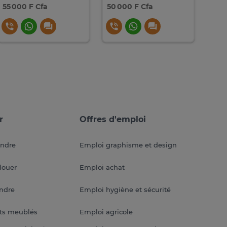
55 000 F Cfa
50 000 F Cfa
5 00
r
Offres d'emploi
endre
Emploi graphisme et design
louer
Emploi achat
endre
Emploi hygiène et sécurité
ts meublés
Emploi agricole