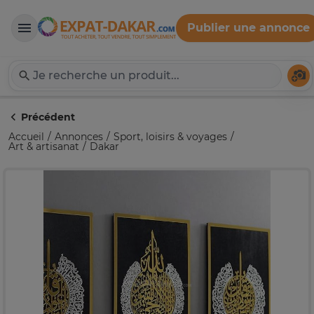
Publier une annonce
Expat-Dakar
Té
Précédent
Accueil
Annonces
Sport, loisirs & voyages
Art & artisanat
Dakar