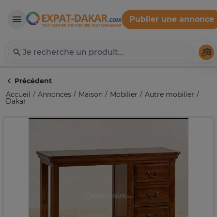
Publier une annonce
Expat-Dakar
Té
Précédent
Accueil
Annonces
Maison
Mobilier
Autre mobilier
Dakar