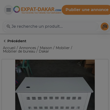
Publier une annonce
Expat-Dakar
Té
Précédent
Accueil
Annonces
Maison
Mobilier
Mobilier de bureau
Dakar