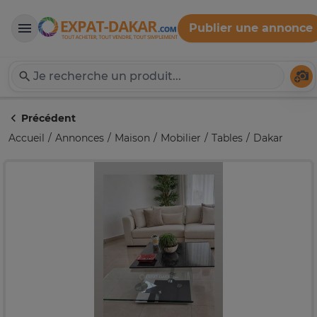
Publier une annonce
Expat-Dakar
Té
Précédent
Accueil
Annonces
Maison
Mobilier
Tables
Dakar