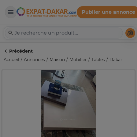
Publier une annonce
Expat-Dakar
Té
Précédent
Accueil
Annonces
Maison
Mobilier
Tables
Dakar