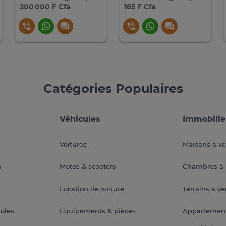
200 000 F Cfa
185 F Cfa
Catégories Populaires
Véhicules
Immobilie
Voitures
Maisons à v
a
Motos & scooters
Chambres à 
Location de voiture
Terrains à v
soles
Équipements & pièces
Appartemen