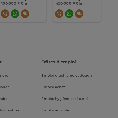
100 000 F Cfa
450 000 F Cfa
230
r
Offres d'emploi
endre
Emploi graphisme et design
louer
Emploi achat
endre
Emploi hygiène et sécurité
ts meublés
Emploi agricole