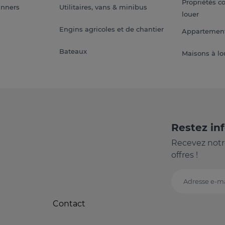
Propriétés c
anners
Utilitaires, vans & minibus
louer
Engins agricoles et de chantier
Appartement
Bateaux
Maisons à lo
Restez in
Recevez notr
offres !
Adresse e-ma
Contact