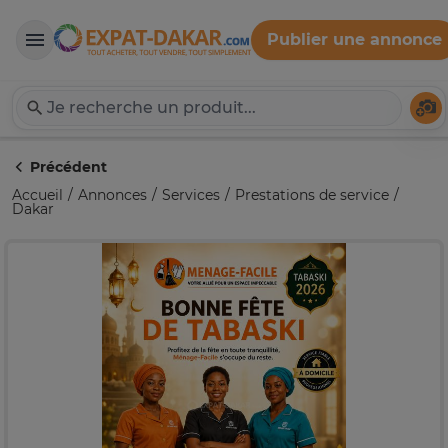
Publier une annonce
Expat-Dakar
Té
Précédent
Accueil
Annonces
Services
Prestations de service
Dakar