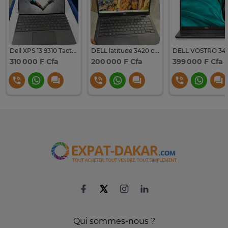
Dell XPS 13 9310 Tactile Core i5 11th Ram 16Go SSD 512Go
DELL latitude 3420 core i5 11th génération
310 000 F Cfa
200 000 F Cfa
399 000 F Cfa
Qui sommes-nous ?