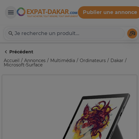
Publier une annonce
Expat-Dakar
Té
Précédent
Accueil
Annonces
Multimédia
Ordinateurs
Dakar
Microsoft-Surface