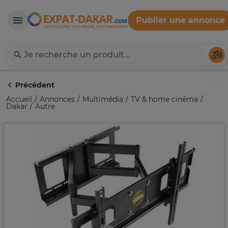
Publier une annonce
Expat-Dakar
Té
Précédent
Accueil
Annonces
Multimédia
TV & home cinéma
Dakar
Autre