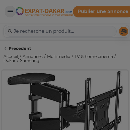
Publier une annonce
Expat-Dakar
Té
Précédent
Accueil
Annonces
Multimédia
TV & home cinéma
Dakar
Samsung