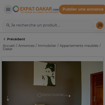
Publier une annonce
Expat-Dakar
Té
Précédent
Accueil
Annonces
Immobilier
Appartements meublés
Dakar