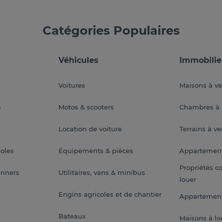
Catégories Populaires
Véhicules
Immobilie
Voitures
Maisons à v
a
Motos & scooters
Chambres à 
Location de voiture
Terrains à v
soles
Équipements & pièces
Appartemen
Propriétés c
anners
Utilitaires, vans & minibus
louer
Engins agricoles et de chantier
Appartement
Bateaux
Maisons à lo