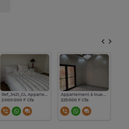
Ref_3421_GL Appartement meublé à louer aux Almadies
Appartement à louer aux Almadies 2
2 000 000 F Cfa
225 000 F Cfa
175 