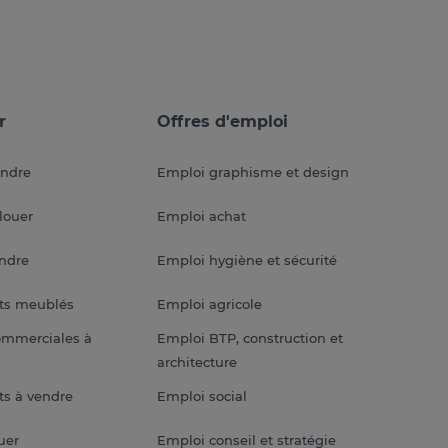
r
Offres d'emploi
endre
Emploi graphisme et design
louer
Emploi achat
endre
Emploi hygiène et sécurité
ts meublés
Emploi agricole
ommerciales à
Emploi BTP, construction et
architecture
s à vendre
Emploi social
uer
Emploi conseil et stratégie