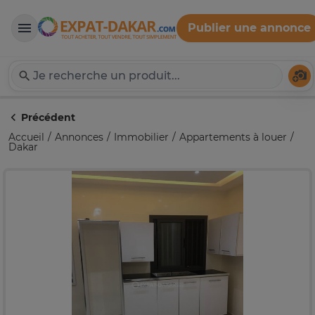
Publier une annonce
Expat-Dakar
Té
Précédent
Accueil
Annonces
Immobilier
Appartements à louer
Dakar