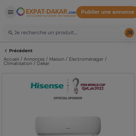
Publier une annonce
Expat-Dakar
Té
Précédent
Accueil
Annonces
Maison
Electromenager
Climatisation
Dakar