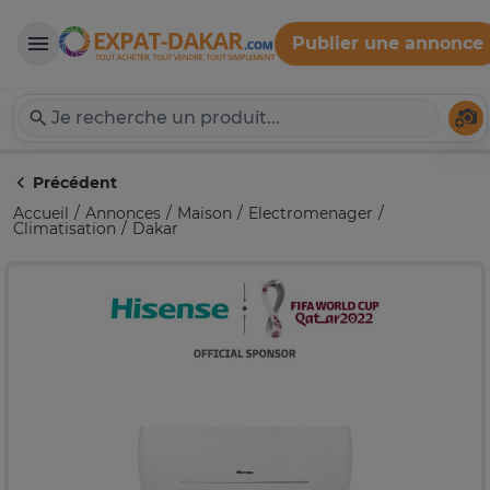
Publier une annonce
Expat-Dakar
Té
Précédent
Accueil
Annonces
Maison
Electromenager
Climatisation
Dakar