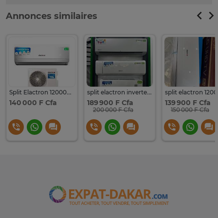
Annonces similaires
Split Elactron 12000btu 1.5cv A+++
split elactron inverter 12000btu A+++
140 000 F Cfa
189 900 F Cfa
139 900 F Cfa
200 000 F Cfa
150 000 F Cfa