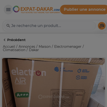
Publier une annonce
Expat-Dakar
Té
Précédent
Accueil
Annonces
Maison
Electromenager
Climatisation
Dakar