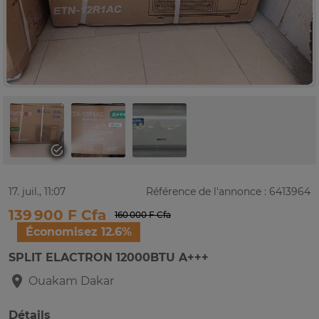
17. juil., 11:07
Référence de l'annonce : 6413964
139 900 F Cfa
160 000 F Cfa
Économisez 12.6%
SPLIT ELACTRON 12000BTU A+++
Ouakam
Dakar
Détails