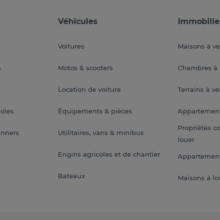
Véhicules
Immobilie
Voitures
Maisons à v
a
Motos & scooters
Chambres à 
Location de voiture
Terrains à v
soles
Équipements & pièces
Appartemen
Propriétés c
anners
Utilitaires, vans & minibus
louer
Engins agricoles et de chantier
Appartement
Bateaux
Maisons à lo