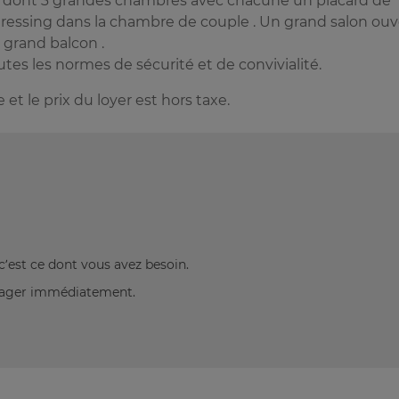
 F4 dont 3 grandes chambres avec chacune un placard de
ressing dans la chambre de couple . Un grand salon ouv
n grand balcon .
es les normes de sécurité et de convivialité.
t le prix du loyer est hors taxe.
c’est ce dont vous avez besoin.
énager immédiatement.