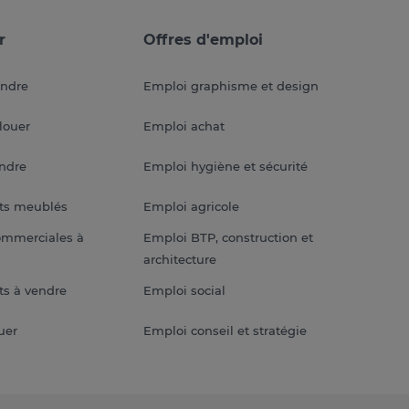
r
Offres d'emploi
endre
Emploi graphisme et design
louer
Emploi achat
endre
Emploi hygiène et sécurité
ts meublés
Emploi agricole
ommerciales à
Emploi BTP, construction et
architecture
s à vendre
Emploi social
uer
Emploi conseil et stratégie