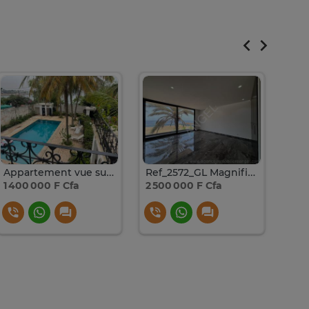
Appartement vue sur mer à Louer a Fann Résidence
Ref_2572_GL Magnifique appartement avec vue sur mer à louer
1 400 000 F Cfa
2 500 000 F Cfa
1 00