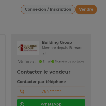
Connexion / Inscription
Vendre
Télécharger une image
Building Group
Membre depuis 18. mars
'21
Vérifié via :
Email
Numéro de portable
Contacter le vendeur
Contacter par téléphone
784 *** ****
WhatsApp