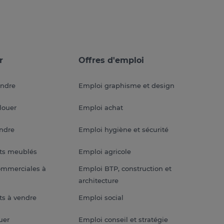
r
Offres d'emploi
endre
Emploi graphisme et design
louer
Emploi achat
endre
Emploi hygiène et sécurité
ts meublés
Emploi agricole
ommerciales à
Emploi BTP, construction et
architecture
s à vendre
Emploi social
uer
Emploi conseil et stratégie