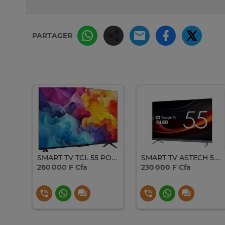
PARTAGER
TELEVISEUR SAMSUNG 55 POUCES SMART UHD 4K DU7000UXZN
SMART TV TCL 55 POUCES 4K UHD ANDROID GOOGLE TV 139 CM
SMART TV ASTECH 55 POUCES 4K UHD ANDROID GOOGLE TV QLED
260 000 F Cfa
230 000 F Cfa