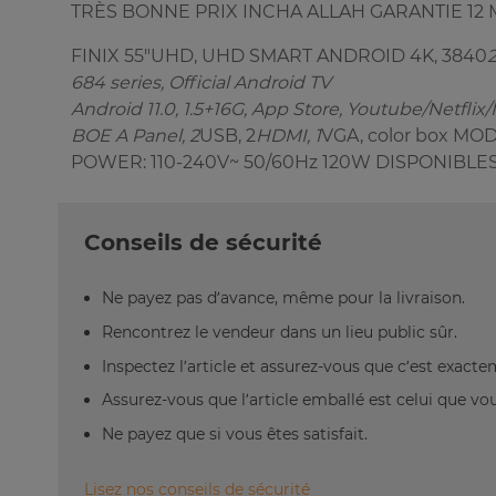
TRÈS BONNE PRIX INCHA ALLAH GARANTIE 12 
FINIX 55"UHD, UHD SMART ANDROID 4K, 3840
684 series, Official Android TV
Android 11.0, 1.5+16G, App Store, Youtube/Netflix/
BOE A Panel, 2
USB, 2
HDMI, 1
VGA, color box MO
POWER: 110-240V~ 50/60Hz 120W DISPONIBLE
Conseils de sécurité
Ne payez pas d’avance, même pour la livraison.
Rencontrez le vendeur dans un lieu public sûr.
Inspectez l’article et assurez-vous que c’est exact
Assurez-vous que l’article emballé est celui que vo
Ne payez que si vous êtes satisfait.
Lisez nos conseils de sécurité