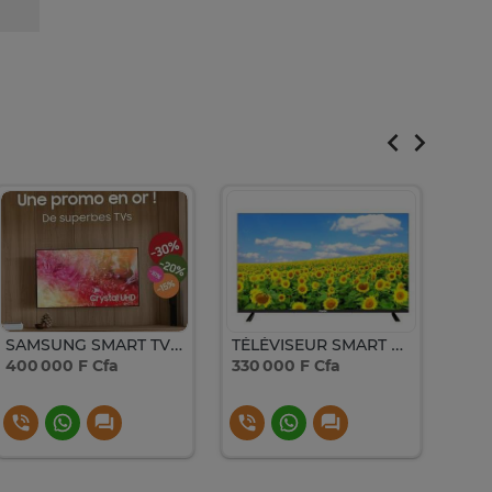
SAMSUNG SMART TV 55 POUCES DU7010 LY 4K UHD
TÉLÉVISEUR SMART TV FINIX 65 POUCES 4K UHD
400 000 F Cfa
330 000 F Cfa
250