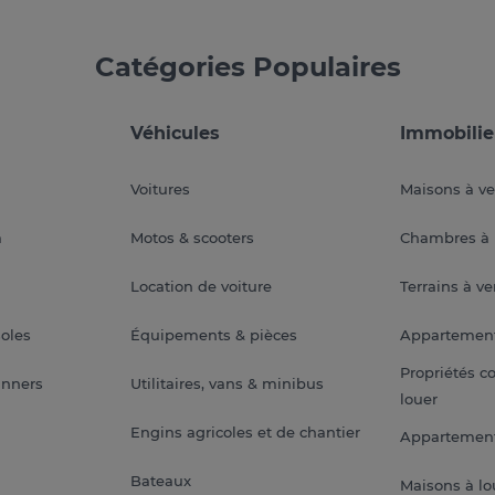
Catégories Populaires
Véhicules
Immobilie
Voitures
Maisons à v
a
Motos & scooters
Chambres à 
Location de voiture
Terrains à v
soles
Équipements & pièces
Appartemen
Propriétés c
anners
Utilitaires, vans & minibus
louer
Engins agricoles et de chantier
Appartement
Bateaux
Maisons à lo