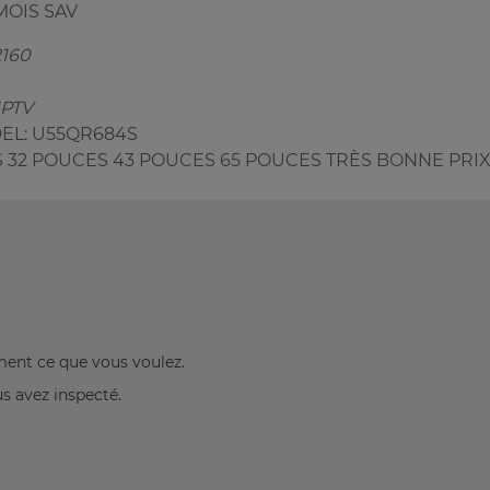
MOIS SAV
2160
IPTV
DEL: U55QR684S
S 32 POUCES 43 POUCES 65 POUCES TRÈS BONNE PRI
ement ce que vous voulez.
us avez inspecté.