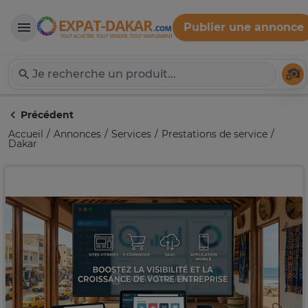
Publier une annonce
Expat-Dakar
Té
Précédent
Accueil
Annonces
Services
Prestations de service
Dakar