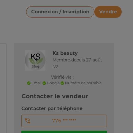
Connexion / Inscription
Vendre
Télécharger une image
Ks beauty
Membre depuis 27. août
'22
Vérifié via :
Email
Google
Numéro de portable
Contacter le vendeur
Contacter par téléphone
776 *** ****