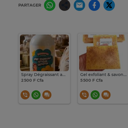
PARTAGER
Poudre de Macca Originale au Sénégal
Spray Dégraissant au Savon de Marseille MARIETTE - 750ml
Gel exfoliant & savon au curcuma
2 500 F Cfa
5 500 F Cfa