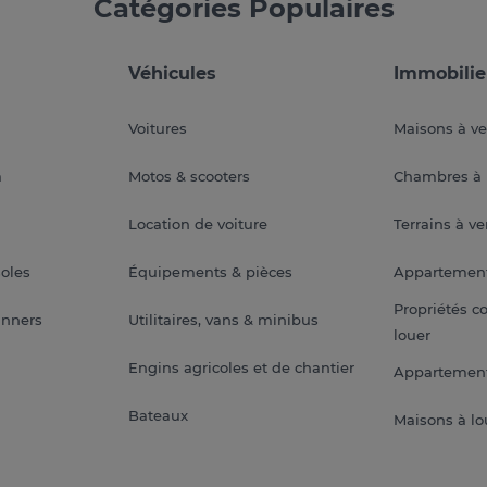
Catégories Populaires
Véhicules
Immobilie
Voitures
Maisons à v
a
Motos & scooters
Chambres à 
Location de voiture
Terrains à v
soles
Équipements & pièces
Appartemen
Propriétés c
anners
Utilitaires, vans & minibus
louer
Engins agricoles et de chantier
Appartement
Bateaux
Maisons à lo