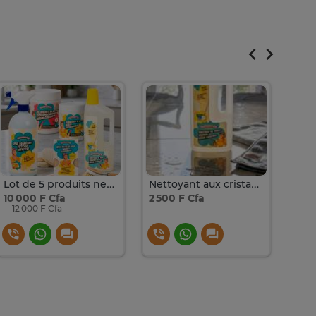
Lot de 5 produits nettoyant maison Mariette
Nettoyant aux cristaux de soude Mariette 1 litre
10 000 F Cfa
2 500 F Cfa
12 0
12 000 F Cfa