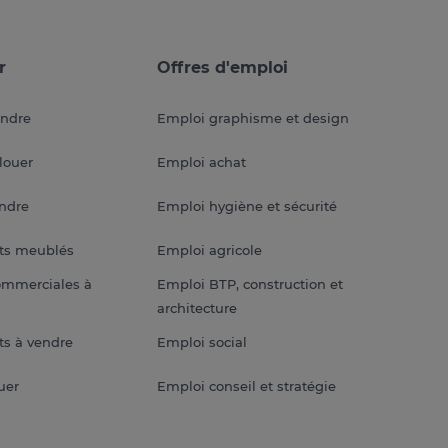
r
Offres d'emploi
endre
Emploi graphisme et design
louer
Emploi achat
endre
Emploi hygiène et sécurité
ts meublés
Emploi agricole
ommerciales à
Emploi BTP, construction et
architecture
s à vendre
Emploi social
uer
Emploi conseil et stratégie