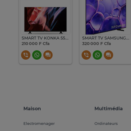
SMART TV FINIX 55 POUCES UQR6845 UHD ANDROID
SMART TV KONKA 55 POUCES 4K UHD
SMART TV SAMSUNG AU 55 U8000F 4K UHD CRISTAL
210 000 F Cfa
320 000 F Cfa
Maison
Multimédia
Electromenager
Ordinateurs