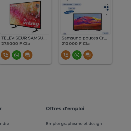
TELEVISEUR SAMSUNG 55 POUCES SMART UHD 4K DU7000UXZN
Samsung pouces Crystal UHD Smart TV 4K
275 000 F Cfa
210 000 F Cfa
280
r
Offres d'emploi
endre
Emploi graphisme et design