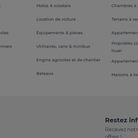
a
Motos & scooters
Chambres à 
Location de voiture
Terrains à v
soles
Équipements & pièces
Appartemen
Propriétés c
anners
Utilitaires, vans & minibus
louer
Engins agricoles et de chantier
Appartement
Bateaux
Maisons à lo
Restez in
Recevez notr
offres !