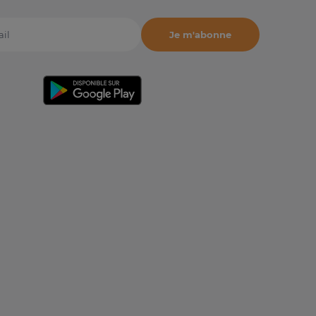
Je m'abonne
il