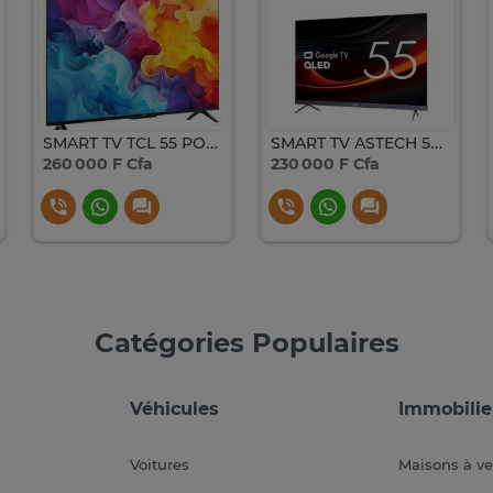
SMART TV TCL 55 POUCES 4K UHD ANDROID GOOGLE TV 139 CM
SMART TV ASTECH 55 POUCES 4K UHD ANDROID GOOGLE TV QLED
260 000 F Cfa
230 000 F Cfa
Catégories Populaires
Véhicules
Immobilie
Voitures
Maisons à v