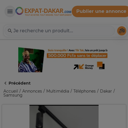
Publier une annonce
Expat-Dakar
Té
Précédent
Accueil
Annonces
Multimédia
Téléphones
Dakar
Samsung