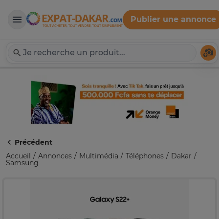
Publier une annonce
Expat-Dakar
Té
Précédent
Accueil
Annonces
Multimédia
Téléphones
Dakar
Samsung