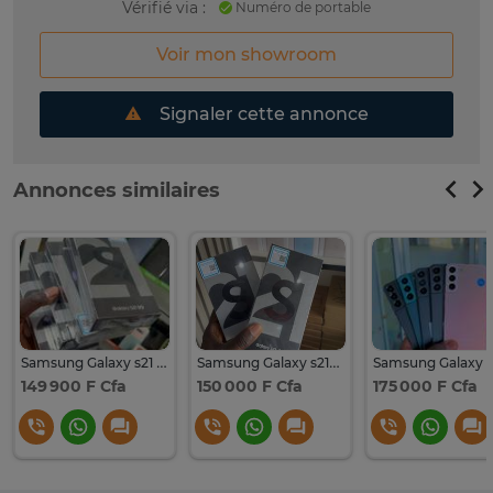
Vérifié via :
Numéro de portable
Voir mon showroom
Signaler cette annonce
Annonces similaires
Samsung Galaxy s21 scelle 128go ram 8go 5g
Samsung Galaxy s21+ scelle 128go ram 8go 5g
149 900 F Cfa
150 000 F Cfa
175 000 F Cfa