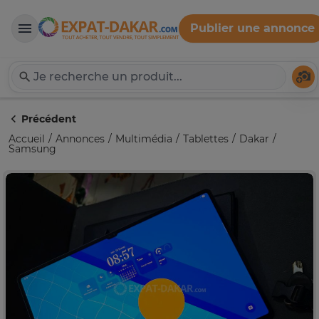
Publier une annonce
Expat-Dakar
Té
Précédent
Accueil
Annonces
Multimédia
Tablettes
Dakar
Samsung