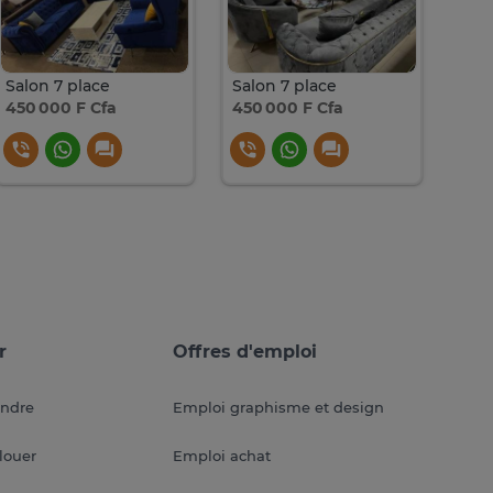
Salon 7 place
Salon 7 place
Salo
450 000 F Cfa
450 000 F Cfa
450
r
Offres d'emploi
endre
Emploi graphisme et design
louer
Emploi achat