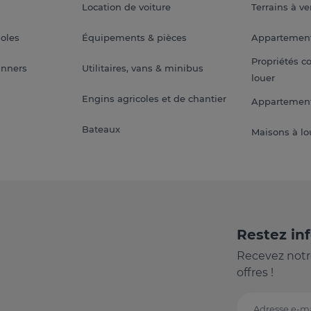
Location de voiture
Terrains à v
soles
Équipements & pièces
Appartemen
Propriétés c
anners
Utilitaires, vans & minibus
louer
Engins agricoles et de chantier
Appartement
Bateaux
Maisons à lo
Restez in
Recevez notr
offres !