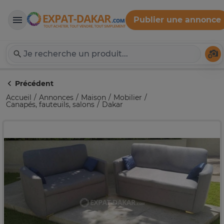
Publier une annonce
Expat-Dakar
Té
Précédent
Accueil
Annonces
Maison
Mobilier
Canapés, fauteuils, salons
Dakar