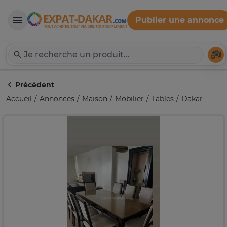
Publier une annonce
Expat-Dakar
Té
Précédent
Accueil
Annonces
Maison
Mobilier
Tables
Dakar