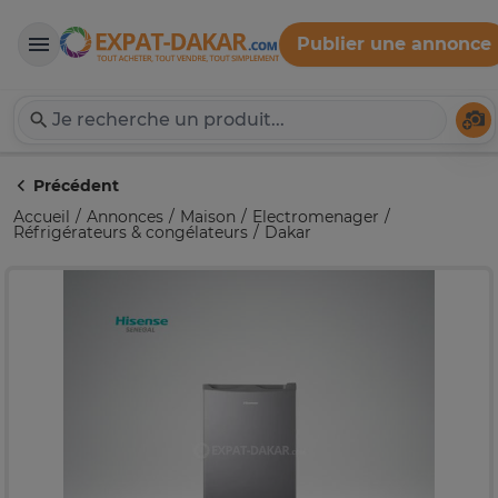
Publier une annonce
Expat-Dakar
Té
Précédent
Accueil
Annonces
Maison
Electromenager
Réfrigérateurs & congélateurs
Dakar