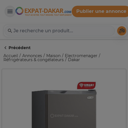
Publier une annonce
Expat-Dakar
Té
Précédent
Accueil
Annonces
Maison
Electromenager
Réfrigérateurs & congélateurs
Dakar