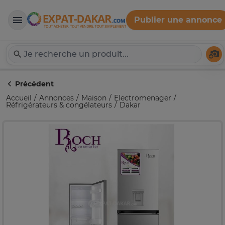
Publier une annonce
Expat-Dakar
Té
Précédent
Accueil
Annonces
Maison
Electromenager
Réfrigérateurs & congélateurs
Dakar