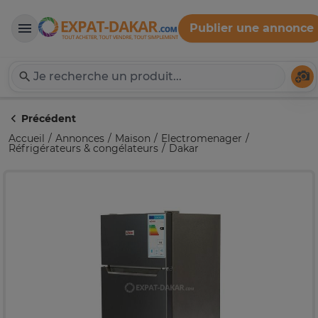
Publier une annonce
Expat-Dakar
Té
Précédent
Accueil
Annonces
Maison
Electromenager
Réfrigérateurs & congélateurs
Dakar