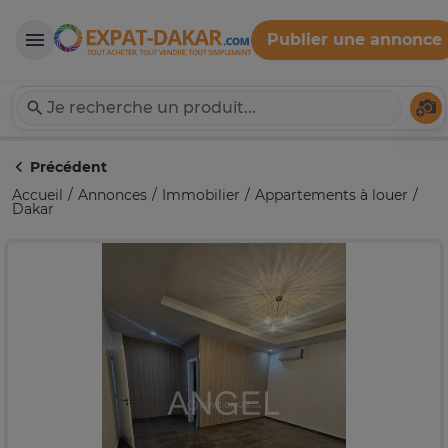
Publier une annonce
Expat-Dakar
Té
Précédent
Accueil
Annonces
Immobilier
Appartements à louer
Dakar