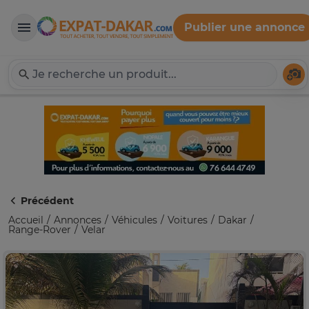
Publier une annonce
Expat-Dakar
Té
Précédent
Accueil
Annonces
Véhicules
Voitures
Dakar
Range-Rover
Velar