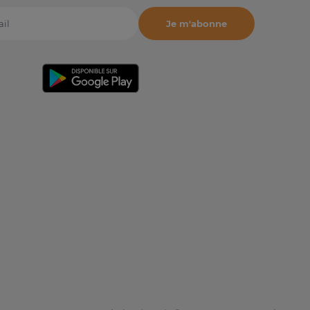
Je m'abonne
il