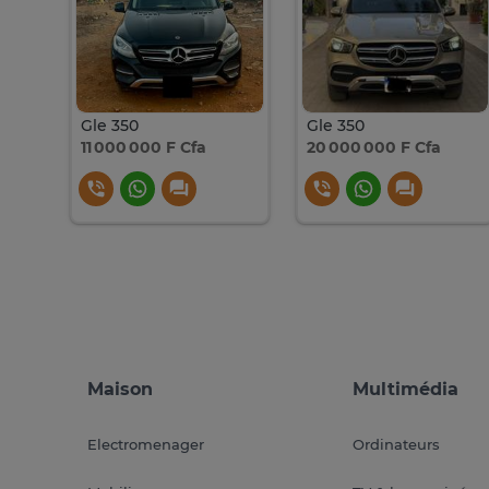
v6
Gle 350
Gle 350
11 000 000 F Cfa
20 000 000 F Cfa
Maison
Multimédia
Electromenager
Ordinateurs