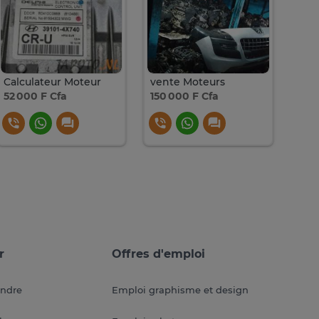
Calculateur Moteur
vente Moteurs
Dis
52 000 F Cfa
150 000 F Cfa
35 0
r
Offres d'emploi
endre
Emploi graphisme et design