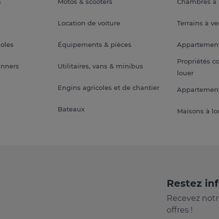
a
Motos & scooters
Chambres à 
Location de voiture
Terrains à v
soles
Équipements & pièces
Appartemen
Propriétés c
anners
Utilitaires, vans & minibus
louer
Engins agricoles et de chantier
Appartement
Bateaux
Maisons à lo
Restez in
Recevez notr
offres !