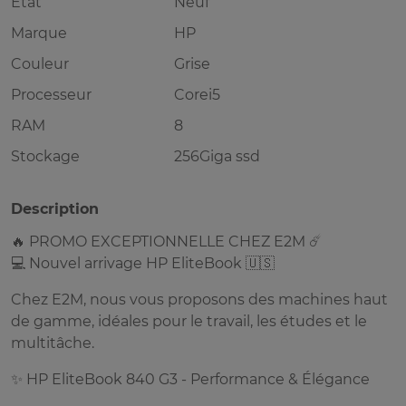
Etat
Neuf
Marque
HP
Couleur
Grise
Processeur
Corei5
RAM
8
Stockage
256Giga ssd
Description
🔥 PROMO EXCEPTIONNELLE CHEZ E2M ☄️
💻 Nouvel arrivage HP EliteBook 🇺🇸
Chez E2M, nous vous proposons des machines haut
de gamme, idéales pour le travail, les études et le
multitâche.
✨ HP EliteBook 840 G3 - Performance & Élégance