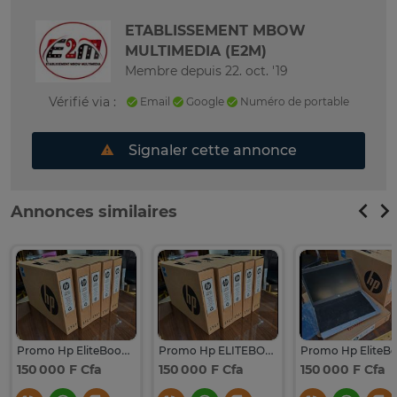
ETABLISSEMENT MBOW
MULTIMEDIA (E2M)
Membre depuis 22. oct. '19
Vérifié via :
Email
Google
Numéro de portable
Signaler cette annonce
Annonces similaires
Promo Hp EliteBook 840 Corei5
Promo Hp ELITEBOOK 840 Corei5
150 000 F Cfa
150 000 F Cfa
150 000 F Cfa