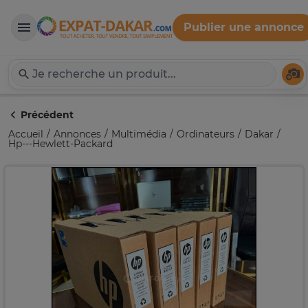
Publier une annonce
Expat-Dakar
Té
Précédent
Accueil
Annonces
Multimédia
Ordinateurs
Dakar
Hp---Hewlett-Packard