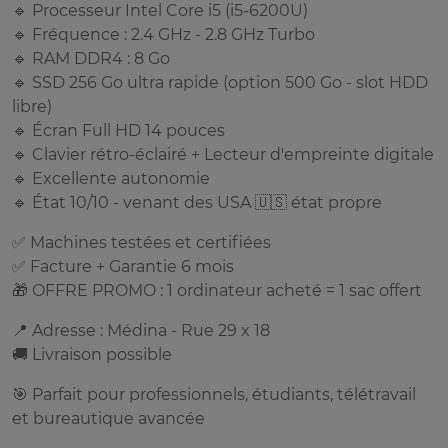
🔹 Processeur Intel Core i5 (i5-6200U)
🔹 Fréquence : 2.4 GHz - 2.8 GHz Turbo
🔹 RAM DDR4 : 8 Go
🔹 SSD 256 Go ultra rapide (option 500 Go - slot HDD
libre)
🔹 Écran Full HD 14 pouces
🔹 Clavier rétro-éclairé + Lecteur d'empreinte digitale
🔹 Excellente autonomie
🔹 État 10/10 - venant des USA 🇺🇸 état propre
✅ Machines testées et certifiées
✅ Facture + Garantie 6 mois
🎁 OFFRE PROMO : 1 ordinateur acheté = 1 sac offert
📍 Adresse : Médina - Rue 29 x 18
🚚 Livraison possible
🎯 Parfait pour professionnels, étudiants, télétravail
et bureautique avancée