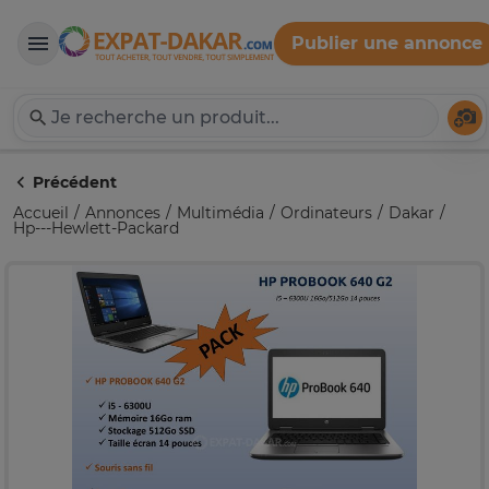
Publier une annonce
Expat-Dakar
Té
Précédent
Accueil
Annonces
Multimédia
Ordinateurs
Dakar
Hp---Hewlett-Packard