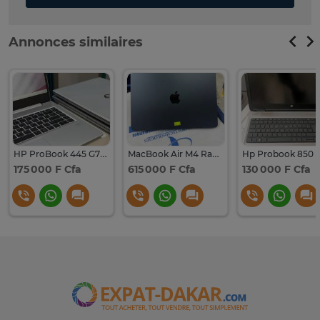
Annonces similaires
HP ProBook 445 G7– 16Go SSD 512Go
MacBook Air M4 Ram 16Go SSD 512Go
Hp Probook 850 
175 000 F Cfa
615 000 F Cfa
130 000 F Cfa