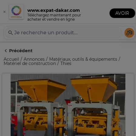
www.expat-dakar.com
×
Publier une annonce
AVOIR
Expat-Dakar
Téléchargez maintenant pour
acheter et vendre en ligne
Té
Précédent
Accueil
Annonces
Matériaux, outils & équipements
Matériel de construction
Thies