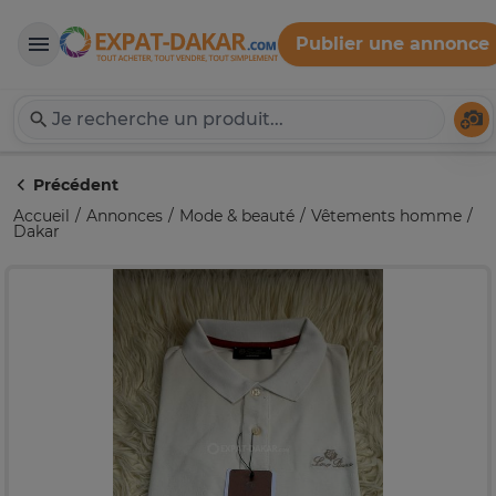
Publier une annonce
Expat-Dakar
Té
Précédent
Accueil
Annonces
Mode & beauté
Vêtements homme
Dakar