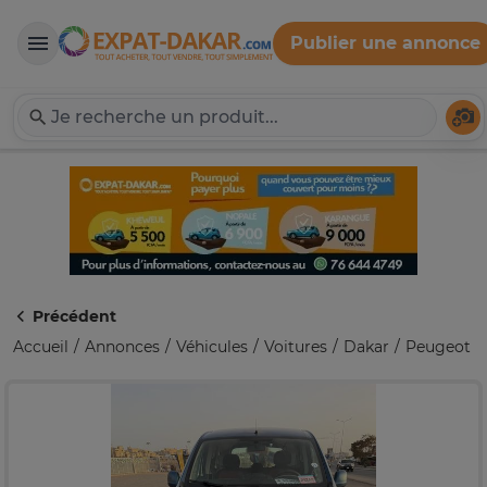
Publier une annonce
Expat-Dakar
Té
Précédent
Accueil
Annonces
Véhicules
Voitures
Dakar
Peugeot