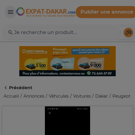
Publier une annonce
Expat-Dakar
Té
Précédent
Accueil
Annonces
Véhicules
Voitures
Dakar
Peugeot