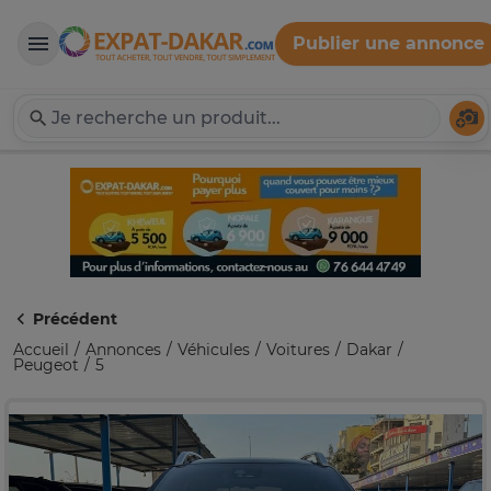
Publier une annonce
Expat-Dakar
Té
Précédent
Accueil
Annonces
Véhicules
Voitures
Dakar
Peugeot
5