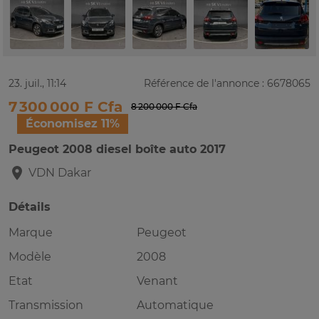
23. juil., 11:14
Référence de l'annonce : 6678065
7 300 000 F Cfa
8 200 000 F Cfa
Économisez 11%
Peugeot 2008 diesel boîte auto 2017
VDN
Dakar
Détails
Marque
Peugeot
Modèle
2008
Etat
Venant
Transmission
Automatique