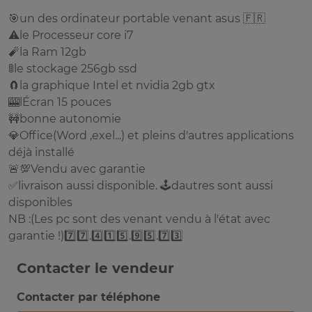
🎯un des ordinateur portable venant asus 🇫🇷
⚠️le Processeur core i7
🧨la Ram 12gb
🚦le stockage 256gb ssd
🧲la graphique Intel et nvidia 2gb gtx
🎰lÉcran 15 pouces
🚧bonne autonomie
💎Office(Word ,exel...) et pleins d'autres applications
déjà installé
🚨💯Vendu avec garantie
✅livraison aussi disponible. 🕹️dautres sont aussi
disponibles
NB :(Les pc sont des venant vendu à l'état avec
garantie !)7️⃣7️⃣.4️⃣1️⃣5️⃣.9️⃣5️⃣.7️⃣3️⃣
Contacter le vendeur
Contacter par téléphone