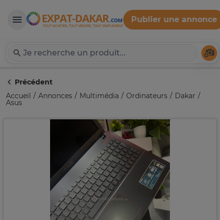
Publier une annonce
Expat-Dakar
Té
Précédent
Accueil
Annonces
Multimédia
Ordinateurs
Dakar
Asus